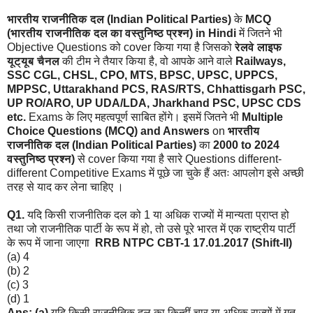
भारतीय राजनीतिक दल (Indian Political Parties)
के
MCQ
(
भारतीय
राजनीतिक दल
का वस्तुनिष्ठ प्रश्न) in Hindi
में जितने भी
Objective Questions को cover किया गया है जिसको
रेलवे लाइफ
यूट्यूब चैनल
की टीम ने तैयार किया है, वो आपके आने वाले
Railways,
SSC CGL, CHSL, CPO, MTS, BPSC, UPSC, UPPCS,
MPPSC, Uttarakhand PCS, RAS/RTS, Chhattisgarh PSC,
UP RO/ARO, UP UDA/LDA, Jharkhand PSC, UPSC CDS
etc.
Exams के लिए महत्वपूर्ण साबित होंगे। इसमें जितने भी
Multiple
Choice Questions (MCQ) and Answers
on
भारतीय
राजनीतिक दल (Indian Political Parties)
का
2000 to 2024
वस्तुनिष्ठ प्रश्न)
से cover किया गया है सारे Questions different-
different Competitive Exams में पूछे जा चुके हैं अतः आपलोग इसे अच्छी
तरह से याद कर लेना चाहिए ।
Q1.
यदि किसी राजनीतिक दल को 1 या अधिक राज्यों में मान्यता प्राप्त हो
तथा जो राजनीतिक पार्टी के रूप में हो, तो उसे पूरे भारत में एक राष्ट्रीय पार्टी
के रूप में जाना जाएगा
RRB NTPC CBT-1 17.01.2017 (Shift-II)
(a) 4
(b) 2
(c) 3
(d) 1
Ans: (a)
यदि किसी राजनीतिक दल का किन्हीं चार या अधिक राज्यों में गत