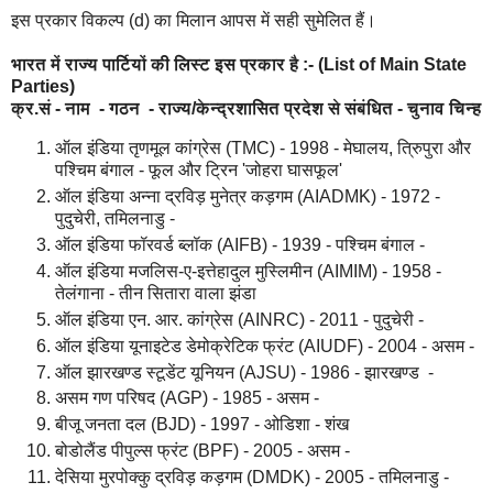
इस प्रकार विकल्प (d) का मिलान आपस में सही सुमेलित हैं।
भारत में राज्य पार्टियों की लिस्ट इस प्रकार है :- (List of Main State
Parties)
क्र.सं - नाम - गठन - राज्य/केन्द्रशासित प्रदेश से संबंधित - चुनाव चिन्ह
ऑल इंडिया तृणमूल कांग्रेस (TMC) - 1998 - मेघालय, त्रिुपुरा और
पश्चिम बंगाल - फूल और ट्रिन 'जोहरा घासफूल'
ऑल इंडिया अन्ना द्रविड़ मुनेत्र कड़गम (AIADMK) - 1972 -
पुदुचेरी, तमिलनाडु -
ऑल इंडिया फॉरवर्ड ब्लॉक (AIFB) - 1939 - पश्चिम बंगाल -
ऑल इंडिया मजलिस-ए-इत्तेहादुल मुस्लिमीन (AIMIM) - 1958 -
तेलंगाना - तीन सितारा वाला झंडा
ऑल इंडिया एन. आर. कांग्रेस (AINRC) - 2011 - पुदुचेरी -
ऑल इंडिया यूनाइटेड डेमोक्रेटिक फ्रंट (AIUDF) - 2004 - असम -
ऑल झारखण्ड स्टूडेंट यूनियन (AJSU) - 1986 - झारखण्ड -
असम गण परिषद (AGP) - 1985 - असम -
बीजू जनता दल (BJD) - 1997 - ओडिशा - शंख
बोडोलैंड पीपुल्स फ्रंट (BPF) - 2005 - असम -
देसिया मुरपोक्कु द्रविड़ कड़गम (DMDK) - 2005 - तमिलनाडु -