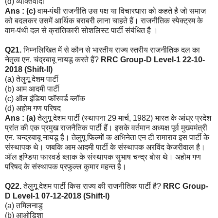
(d) व्यक्तिवादी
Ans : (c)
वाम-पंथी राजनीति उस पक्ष या विचारधारा को कहते है जो समाज
को बदलकर उसमें आर्थिक बराबरी लाना चाहते हैं। राजनीतिक स्पेक्ट्रम के
वाम-पंथी दल से क्रांतिकारी सोशलिस्ट पार्टी संबंधित है ।
Q21.
निम्नलिखित में से कौन से भारतीय राज्य स्तरीय राजनीतिक दल का
नेतृत्व एन. चंद्रबाबू नायडू करते हैं?
RRC Group-D Level-1 22-10-
2018 (Shift-II)
(a) तेलुगू देशम पार्टी
(b) आम आदमी पार्टी
(c) ऑल इंडिया फॉरवर्ड ब्लॉक
(d) अहोम गण परिषद
Ans : (a)
तेलुगू देशम पार्टी (स्थापना 29 मार्च, 1982) भारत के आंध्र प्रदेश
प्रांत की एक प्रमुख राजनैतिक पार्टी हैं। इसके वर्तमान अध्यक्ष पूर्व मुख्यमंत्री
एन. चन्द्रबाबू नायडू है। तेलुगू फिल्मों क अभिनेता एन टी रामाराव इस पार्टी के
संस्थापक थे। जबकि आम आदमी पार्टी के संस्थापक अरविंद केजरीवाल है।
ऑल इण्डिया फारवर्ड ब्लाक के संस्थापक सुभाष चन्द्र बोस थे। अहोम गण
परिषद के संस्थापक प्रफुल्ल कुमार महन्त है।
Q22.
तेलुगू देशम पार्टी किस राज्य की राजनीतिक पार्टी है?
RRC Group-
D Level-1 07-12-2018 (Shift-I)
(a) तमिलनाडु
(b) आओडिशा