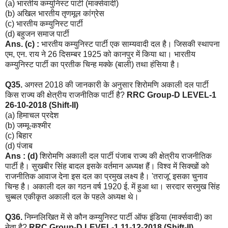
(a) भारतीय कम्युनिस्ट पार्टी (मार्क्सवादी)
(b) अखिल भारतीय तृणमूल कांग्रेस
(c) भारतीय कम्युनिस्ट पार्टी
(d) बहुजन समाज पार्टी
Ans. (c) :
भारतीय कम्युनिस्ट पार्टी एक साम्यवादी दल है। जिसकी स्थापना
एम, एन. राय ने 26 दिसम्बर 1925 को कानपुर में किया था। भारतीय
कम्युनिस्ट पार्टी का प्रतीक चिन्ह मक्के (बाली) तथा हंसिया है।
Q35.
अगस्त 2018 की जानकारी के अनुसार शिरोमणि अकाली दल पार्टी
किस राज्य की क्षेत्रीय राजनीतिक पार्टी है?
RRC Group-D LEVEL-1
26-10-2018 (Shift-II)
(a) हिमाचल प्रदेश
(b) जम्मू-कश्मीर
(c) बिहार
(d) पंजाब
Ans : (d)
शिरोमणि अकाली दल पार्टी पंजाब राज्य की क्षेत्रीय राजनीतिक
पार्टी है। सुखबीर सिंह बादल इसके वर्तमान अध्यक्ष हैं। विश्व में सिक्खों को
राजनीतिक आवाज देना इस दल का प्रमुख लक्ष्य है। 'तराजू' इसका चुनाव
चिन्ह है। अकाली दल का गठन वर्ष 1920 ई. में हुआ था। सरदार सरमुख सिंह
चुब्बल एकीकृत अकाली दल के पहले अध्यक्ष थे।
Q36.
निम्नलिखित में से कौन कम्युनिस्ट पार्टी ऑफ इंडिया (मार्क्सवादी) का
नेता है?
RRC Group-D LEVEL-1 11-12-2018 (Shift-II)