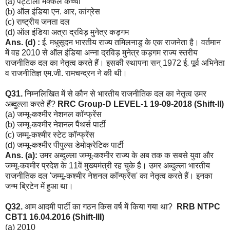
(a) पट्टाली मक्कल कच्ची
(b) ऑल इंडिया एन. आर, कांग्रेस
(c) राष्ट्रीय जनता दल
(d) ऑल इंडिया अत्रा द्रविड़ मुनेत्र कड़गम
Ans. (d) :
ई. मधुसूदन भारतीय राज्य तमिलनाडु के एक राजनेता है। वर्तमान
में वह 2010 से ऑल इंडिया अन्ना द्रविड़ मुनेत्र कड़गम राज्य स्तरीय
राजनीतिक दल का नेतृत्व करते हैं। इसकी स्थापना सन् 1972 ई. पूर्व अभिनेता
व राजनीतिज्ञ एम.जी. रामचन्द्रन ने की थी।
Q31.
निम्नलिखित में से कौन से भारतीय राजनीतिक दल का नेतृत्व उमर
अब्दुल्ला करते हैं?
RRC Group-D LEVEL-1 19-09-2018 (Shift-II)
(a) जम्मू-कश्मीर नेशनल कॉन्फ्रेंस
(b) जम्मू-कश्मीर नेशनल पैंथर्स पार्टी
(c) जम्मू-कश्मीर स्टेट कॉन्फ्रेंस
(d) जम्मू-कश्मीर पीपुल्स डेमोक्रेटिक पार्टी
Ans. (a):
उमर अब्दुल्ला जम्मू-कश्मीर राज्य के अब तक क सबसे युवा और
जम्मू-कश्मीर प्रदेश के 11वें मुख्यमंत्री रह चुके है। उमर अब्दुल्ला भारतीय
राजनीतिक दल 'जम्मू-कश्मीर नेशनल कॉन्फ्रेंस' का नेतृत्व करते हैं। इनका
जन्म ब्रिटेन में हुआ था।
Q32.
आम आदमी पार्टी का गठन किस वर्ष में किया गया था?
RRB NTPC
CBT1 16.04.2016 (Shift-III)
(a) 2010