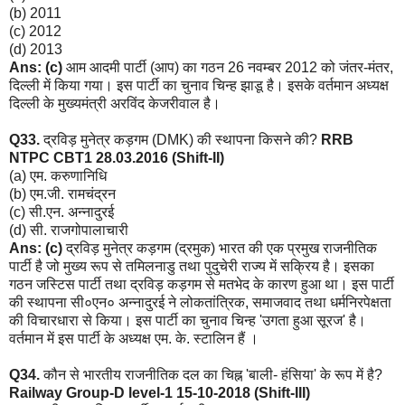
(b) 2011
(c) 2012
(d) 2013
Ans: (c)
आम आदमी पार्टी (आप) का गठन 26 नवम्बर 2012 को जंतर-मंतर,
दिल्ली में किया गया। इस पार्टी का चुनाव चिन्ह झाडू है। इसके वर्तमान अध्यक्ष
दिल्ली के मुख्यमंत्री अरविंद केजरीवाल है।
Q33.
द्रविड़ मुनेत्र कड़गम (DMK) की स्थापना किसने की?
RRB
NTPC CBT1 28.03.2016 (Shift-II)
(a) एम. करुणानिधि
(b) एम.जी. रामचंद्रन
(c) सी.एन. अन्नादुरई
(d) सी. राजगोपालाचारी
Ans: (c)
द्रविड़ मुनेत्र कड़गम (द्रमुक) भारत की एक प्रमुख राजनीतिक
पार्टी है जो मुख्य रूप से तमिलनाडु तथा पुदुचेरी राज्य में सक्रिय है। इसका
गठन जस्टिस पार्टी तथा द्रविड़ कड़गम से मतभेद के कारण हुआ था। इस पार्टी
की स्थापना सी०एन० अन्नादुरई ने लोकतांत्रिक, समाजवाद तथा धर्मनिरपेक्षता
की विचारधारा से किया। इस पार्टी का चुनाव चिन्ह 'उगता हुआ सूरज' है।
वर्तमान में इस पार्टी के अध्यक्ष एम. के. स्टालिन हैं ।
Q34.
कौन से भारतीय राजनीतिक दल का चिह्न 'बाली- हंसिया' के रूप में है?
Railway Group-D level-1 15-10-2018 (Shift-III)