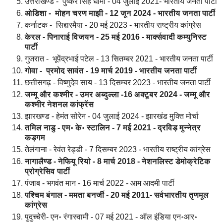
उत्तराखण्ड - पुष्कर सिंह धामी - 04 जुलाई 2021-
भारतीय जनता पार्टी
ओडिशा - मोहन चरण माझी - 12 जून 2024 -
भारतीय जनता पार्टी
कर्नाटक - सिद्दारमैया - 20 मई 2023 - भारतीय राष्ट्रीय कांग्रेस
केरल - पिनाराई विजयन - 25 मई 2016 - मार्क्सवादी कम्युनिस्ट
पार्टी
गुजरात - भूपेंद्रभाई पटेल - 13 सितम्बर 2021 - भारतीय जनता पार्टी
गोवा - प्रमोद सावंत - 19 मार्च 2019 -
भारतीय जनता पार्टी
छत्तीसगढ़ - विष्णुदेव साय - 13 दिसम्बर 2023 -
भारतीय जनता पार्टी
जम्मू और कश्मीर - उमर अब्दुल्ला -16 अक्टूबर 2024 - जम्मू और
कश्मीर नेशनल कांफ्रेंस
झारखण्ड - हेमंत सोरेन - 04 जुलाई 2024 - झारखंड मुक्ति मोर्चा
तमिल नाडु - एम॰ के॰ स्टालिन - 7 मई 2021 - द्रविड़ मुन्नेत्र
कड़गम
तेलंगाना - रेवंत रेड्डी - 7 दिसम्बर 2023 - भारतीय राष्ट्रीय कांग्रेस
नागालैण्ड - नेफियू रियो - 8 मार्च 2018 - नेशनलिस्ट डेमोक्रेटिक
प्रोग्रेसिव पार्टी
पंजाब - भगवंत मान - 16 मार्च 2022 - आम आदमी पार्टी
पश्चिम बंगाल - ममता बनर्जी - 20 मई 2011- सर्वभारतीय तृणमूल
कांग्रेस
पुदुच्चेरी- एन॰ रंगास्वामी - 07 मई 2021 - ऑल इंडिया एन॰आर॰