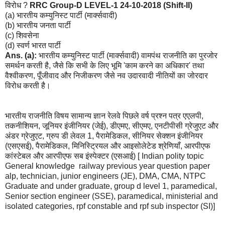
विरोध ?
RRC Group-D LEVEL-1 24-10-2018 (Shift-II)
(a) भारतीय कम्युनिस्ट पार्टी (मार्क्सवादी)
(b) भारतीय जनता पार्टी
(c) शिवसेना
(d) स्वर्ण भारत पार्टी
Ans. (a):
भारतीय कम्युनिस्ट पार्टी (मार्क्सवादी) वामपंथ राजनीति का पुरजोर
समर्थन करती है, जैसे कि सभी के लिए भूमि 'काम करने का अधिकार' तथा
वैश्वीकरण, पूँजीवाद और निजीकरण जैसे नव उदारवादी नीतियों का जोरदार
विरोध करती है।
भारतीय राजनीति विषय सामान्य ज्ञान रेलवे पिछले वर्ष प्रश्न पत्र एएलपी,
तकनीशियन, जूनियर इंजीनियर (जेई), डीएमए, सीएमए, एनटीपीसी ग्रेजुएट और
अंडर ग्रेजुएट, ग्रुप डी लेवल 1, पैरामेडिकल, सीनियर सेक्शन इंजीनियर
(एसएसई), पैरामेडिकल, मिनिस्ट्रियल और आइसोलेटेड श्रेणियाँ, आरपीएफ
कांस्टेबल और आरपीएफ सब इंस्पेक्टर (एसआई) [ Indian polity topic
General knowledge railway previous year question paper
alp, technician, junior engineers (JE), DMA, CMA, NTPC
Graduate and under graduate, group d level 1, paramedical,
Senior section engineer (SSE), paramedical, ministerial and
isolated categories, rpf constable and rpf sub inspector (SI)]